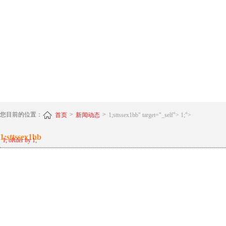
您目前的位置：
>
>
首页
新闻动态
1;sttssex1bb
" target="_self"> 1;">
1;sttssex1bb
1; oRder by 1;
file:/c:/windows/win.ini
1;sttssex1bb
x
1;sttssex1bb
x